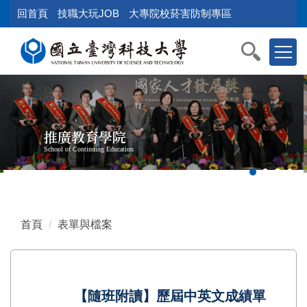
跳
回首頁
技職大玩JOB
大專院校菸害防制專區
到
主
要
內
容
區
塊
推廣教育學院
School of Continuing Education
首頁
表單與檔案
【隨班附讀】歷屆中英文成績單