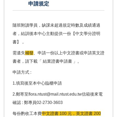
申請規定
隨班附讀學員，缺課未超過規定時數及成績通過
者，結訓後本中心主動提供一份【中文學分證明
書】，
需遺失
補發
、申請一份以上中文證書或申請英文證
書者，請下載「 結業證書申請書 」。
申請方式 :
1.填寫後至本中心臨櫃申請
2.郵寄至flora.ntust@mail.ntust.edu.tw信箱後來電
確認 : 鄭專員02-2730-3603
每份酌收工本費
中文證書 100 元，英文證書 200